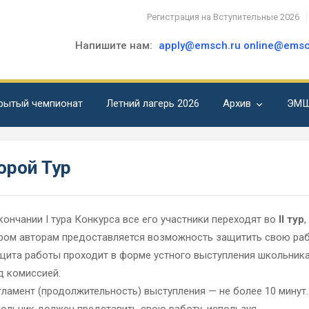
Регистрация на Вступительные 2026
Напишите нам:
apply@emsch.ru
online@emsc
рытый чемпионат
Летний лагерь 2026
Архив
ЭМШ
орой Тур
кончании I тура Конкурса все его участники переходят во
II тур
,
ром авторам предоставляется возможность защитить свою раб
ащита работы проходит в форме устного выступления школьник
д комиссией.
егламент (продолжительность) выступления — не более 10 минут.