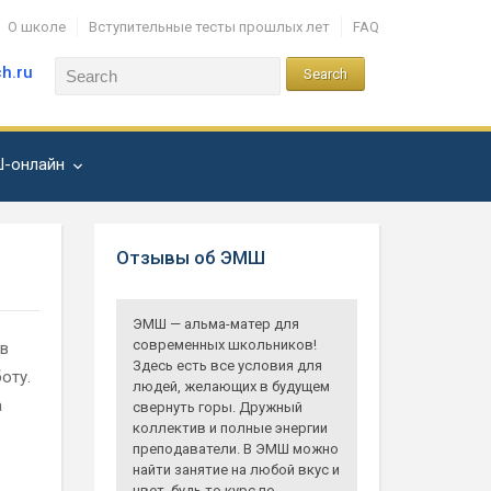
О школе
Вступительные тесты прошлых лет
FAQ
h.ru
-онлайн
Отзывы об ЭМШ
ЭМШ — альма-матер для
современных школьников!
 в
Здесь есть все условия для
оту.
людей, желающих в будущем
а
свернуть горы. Дружный
коллектив и полные энергии
преподаватели. В ЭМШ можно
найти занятие на любой вкус и
цвет, будь то курс по