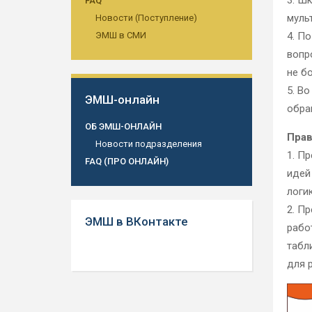
3. Ш
FAQ
муль
Новости (Поступление)
ЭМШ в СМИ
4. П
вопр
не бо
5. В
ЭМШ-онлайн
обра
ОБ ЭМШ-ОНЛАЙН
Прав
Новости подразделения
1. П
FAQ (ПРО ОНЛАЙН)
идей
логи
2. П
ЭМШ в ВКонтакте
рабо
табл
для 