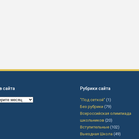
в сайта
Рубрики сайта
в
"Под сеткой"
(1)
Без рубрики
(79)
Всероссийская олимпиада
школьников
(20)
Вступительные
(102)
Выездная Школа
(49)