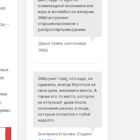
олимпиадной экономике или
ал.
игры в волейбол по вечерам.
ЭМШ встречает
старшеклассников с
сы –
распростёртыми руками.
Дарья Зуева,
школьница
ЭМШ
вных
ей
ЭМШ учит тому, что надо, не
сдаваясь, всегда бороться за
свои цели, желания и мечты. А
ием
также это то место, которое
,
не отпускает даже после
окончания школы, и люди,
одимы
которые остаются с тобой
надолго.
Екатерина Егорова,
Студент