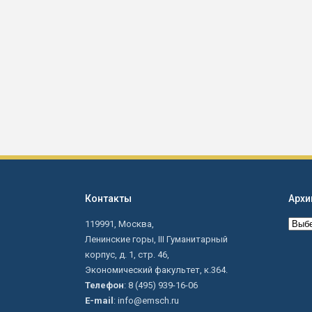
Контакты
Архи
Архи
119991, Москва,
сайта
Ленинские горы, III Гуманитарный
корпус, д. 1, стр. 46,
Экономический факультет, к.364.
Телефон
: 8 (495) 939-16-06
E-mail
: info@emsch.ru