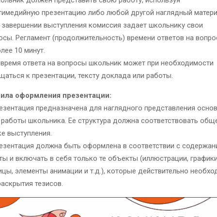
кольник должен представить свою работу, используя
тимедийную презентацию либо любой другой наглядный матери
о завершении выступления комиссия задает школьнику свои
осы. Регламент (продолжительность) времени ответов на вопро
лее 10 минут.
о время ответа на вопросы школьник может при необходимости
щаться к презентации, тексту доклада или работы.
ила оформления презентации:
резентация предназначена для наглядного представления осно
 работы школьника. Ее структура должна соответствовать общ
ке выступления.
резентация должна быть оформлена в соответствии с содержан
ты и включать в себя только те объекты (иллюстрации, графики
ицы, элементы анимации и т.д.), которые действительно необх
раскрытия тезисов.