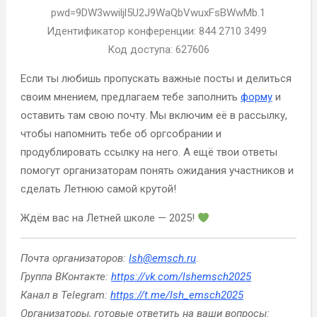
pwd=9DW3wwiljl5U2J9WaQbVwuxFsBWwMb.1
Идентификатор конференции: 844 2710 3499
Код доступа: 627606
Если ты любишь пропускать важные посты и делиться
своим мнением, предлагаем тебе заполнить
форму
и
оставить там свою почту. Мы включим её в рассылку,
чтобы напомнить тебе об оргсобрании и
продублировать ссылку на него. А ещё твои ответы
помогут организаторам понять ожидания участников и
сделать Летнюю самой крутой!
Ждём вас на Летней школе — 2025!
Почта организаторов:
lsh@emsch.ru
.
Группа ВКонтакте:
https://vk.com/lshemsch2025
Канал в Telegram:
https://t.me/lsh_emsch2025
Организаторы, готовые ответить на ваши вопросы: