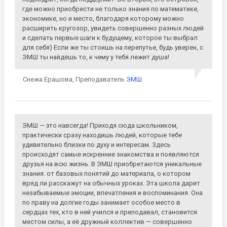
где можно приобрести не только знания по математике,
экономике, но и место, благодаря которому можно
расширить кругозор, увидеть совершенно разных людей
и сделать первые шаги к будущему, которое ты выбрал
для себя) Если же ты стоишь на перепутье, будь уверен, с
ЭМШ ты найдёшь то, к чему у тебя лежит душа!
Снежа Ерашова,
Преподаватель
ЭМШ
ЭМШ — это навсегда! Приходя сюда школьником,
практически сразу находишь людей, которые тебе
удивительно близки по духу и интересам. Здесь
происходят самые искренние знакомства и появляются
друзья на всю жизнь. В ЭМШ приобретаются уникальные
знания: от базовых понятий до материала, о котором
вряд ли расскажут на обычных уроках. Эта школа дарит
незабываемые эмоции, впечатления и воспоминания. Она
по праву на долгие годы занимает особое место в
сердцах тех, кто в ней учился и преподавал, становится
местом силы, а её дружный коллектив — совершенно