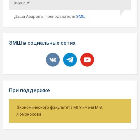
родным!
Даша Азарова,
Преподаватель
ЭМШ
ЭМШ в социальных сетях
vkontakte
telegram
youtube
При поддержке
Экономического факультета МГУ имени М.В.
Ломоносова