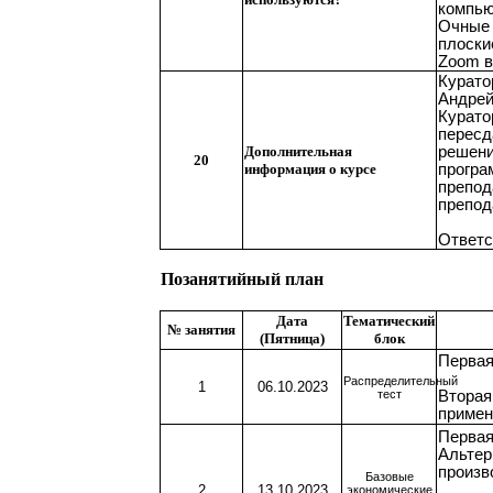
компью
Очные 
плоски
Zoom в
Курато
Андрей
Курато
пересд
Дополнительная
решени
20
информация о курсе
програ
препод
препод
Ответс
Позанятийный план
Дата
Тематический
№ занятия
(Пятница)
блок
Первая
Распределительный
1
06.10.2023
тест
Вторая
примен
Первая
Альтер
произв
Базовые
2
13.10.2023
экономические