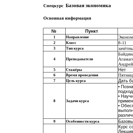
Базовая экономика
Спецкурс
Основная информация
№
Пункт
1
Направление
Эконом
2
Класс
8-11
3
Тип курса
зачётны
Байдин
4
Преподаватели
Агамаг
Андрей
5
Стажёры
Нет
6
Время проведения
Пятница
7
Цель курса
Дать б
• Позн
подход
• Науч
8
Задачи курса
примен
• Обес
выполн
различ
9
Особенности курса
Базовы
Курс с
Лекция