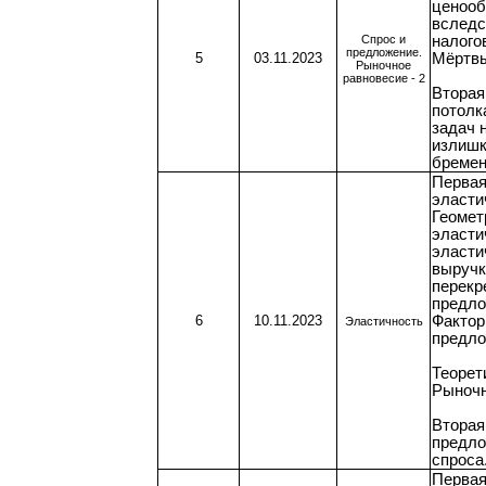
ценооб
вследс
Спрос и
налого
предложение.
5
03.11.2023
Мёртвы
Рыночное
равновесие - 2
Вторая
потолк
задач 
излишк
бремен
Первая
эласти
Геомет
эласти
эласти
выручк
перекр
предло
6
10.11.2023
Фактор
Эластичность
предло
Теорет
Рыночн
Вторая
предло
спроса
Первая