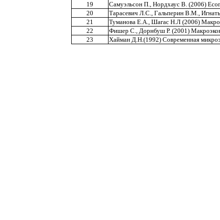
19
Самуэльсон П., Нордхаус В. (2006) Ec
20
Тарасевич Л.С., Гальперин В.М., Игнат
21
Туманова Е.А., Шагас Н.Л (2006) Макр
22
Фишер С., Дорнбуш Р. (2001) Макроэк
23
Хайман Д.Н.(1992) Современная микроэ