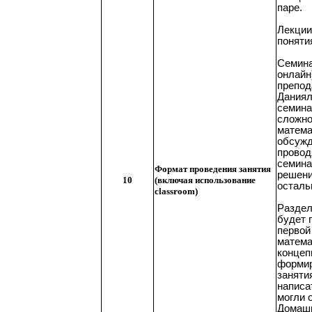
паре.
Лекции
поняти
Семина
онлайн
препод
Даниял
семина
сложно
матема
обсужд
провод
семина
Формат проведения занятия
решени
10
(включая использование
осталь
classroom)
Раздел
будет 
первой
матема
концеп
формир
заняти
написа
могли 
Домашн