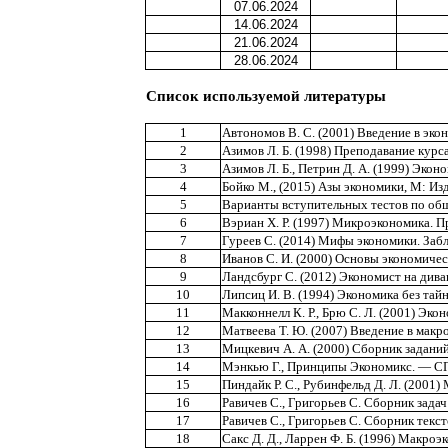
07.06.2024
14.06.2024
21.06.2024
28.06.2024
Список используемой литературы
1
Автономов В. С. (2001) Введение в эко
2
Азимов Л. Б. (1998) Преподавание курс
3
Азимов Л. Б., Петрин Д. А. (1999) Экон
4
Бойко М., (2015) Азы экономики, М: Из
5
Варианты вступительных тестов по об
6
Вэриан Х. Р. (1997) Микроэкономика.
7
Гуреев С. (2014) Мифы экономики. Заб
8
Иванов С. И. (2000) Основы экономичес
9
Ландсбург С. (2012) Экономист на дива
10
Липсиц И. В. (1994) Экономика без тай
11
Макконнелл К. Р., Брю С. Л. (2001) Эко
12
Матвеева Т. Ю. (2007) Введение в мак
13
Мицкевич А. А. (2000) Сборник заданий
14
Мэнкью Г., Принципы Экономикс. — СП
15
Пиндайк Р. С., Рубинфельд Д. Л. (2001)
16
Равичев С., Григорьев С. Сборник зада
17
Равичев С., Григорьев С. Сборник текст
18
Сакс Д. Д., Ларрен Ф. Б. (1996) Макроэ