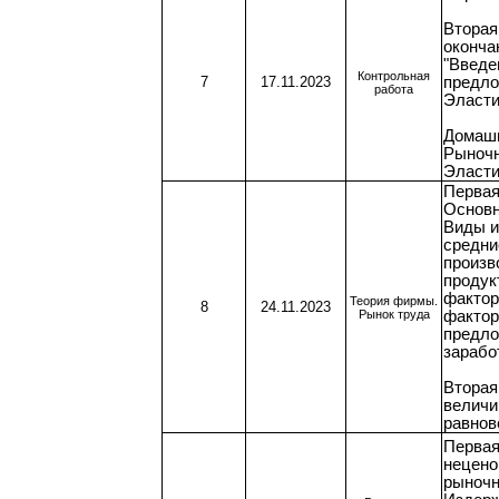
Вторая
оконча
"Введе
Контрольная
7
17.11.2023
предло
работа
Эласти
Домашн
Рыночн
Эласти
Первая
Основн
Виды и
средни
произв
продук
фактор
Теория фирмы.
8
24.11.2023
Рынок труда
фактор
предло
зарабо
Вторая
величи
равнов
Первая
нецено
рыночн