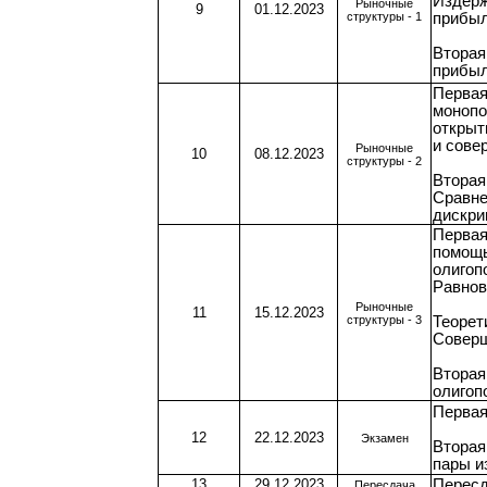
Издерж
Рыночные
9
01.12.2023
структуры - 1
прибыл
Вторая
прибыл
Первая
монопо
открыт
и сове
Рыночные
10
08.12.2023
структуры - 2
Вторая
Сравне
дискри
Первая
помощь
олигоп
Равнов
Рыночные
11
15.12.2023
структуры - 3
Теорет
Соверш
Вторая
олигоп
Первая
12
22.12.2023
Экзамен
Вторая
пары и
13
29.12.2023
Перес
Пересдача