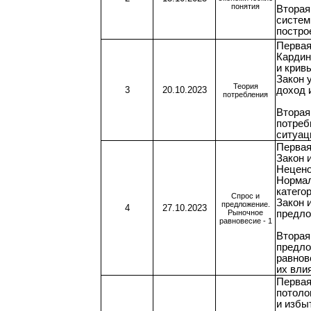
понятия
Вторая
систем
постро
Первая
Кардин
и крив
Закон 
Теория
3
20.10.2023
доход 
потребления
Вторая
потреб
ситуац
Первая
Закон 
Нецено
Нормал
катего
Спрос и
Закон 
предложение.
4
27.10.2023
Рыночное
предло
равновесие - 1
Вторая
предло
равнов
их вли
Первая
потоло
и избы