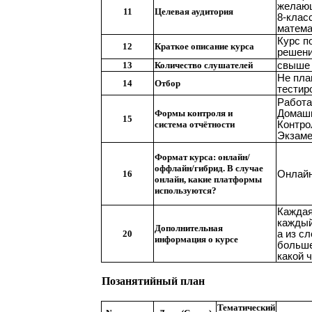
желающ
11
Целевая аудитория
8-клас
матема
Курс п
12
Краткое описание курса
решени
13
Количество слушателей
свыше 
Не пла
14
Отбор
тестир
Работа
Формы контроля и
Домаш
15
система отчётности
Контро
Экзам
Формат курса: онлайн/
оффлайн/гибрид. В случае
16
Онлайн
онлайн, какие платформы
используются?
Каждая
каждый
Дополнительная
20
а из с
информация о курсе
больше
какой 
Позанятийный план
Тематический