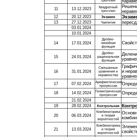
трехчлен
параме
Решени
Квадратный
11
13.12.2023
трехчлен
нераве
12
20.12.2023
Экзам
Экзамен
13
27.12.2023
пересд
Чаепитие
03.01.2024
10.01.2024
Дробно-
Свойст
14
17.01.2024
линейная
функция
Дробно-
Делени
15
24.01.2024
рациональная
уравне
функция
Графич
Смешанные
и нера
16
31.01.2024
уравнения и
неравенства
уравне
Арифметические
17
07.02.2024
Опреде
прогрессии
Геометрическая
18
14.02.2024
Опреде
прогрессия
21.02.2024
19
28.02.2024
Контр
Контрольная
Комбинаторика
Основн
20
06.03.2024
и теория
комбин
вероятностей
Комбинаторика
Элемен
21
13.03.2024
и теория
свойст
вероятностей