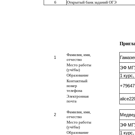
6
Открытый банк заданий ОГЭ
Пригл
Фамилия, имя,
1
Гамазе
отчество
Место работы
ЭФ МГ
(учёбы)
Образование
1 курс,
Контактный
номер
+79647
телефона
Электронная
alice2
почта
Фамилия, имя,
2
Медве
отчество
Место работы
ЭФ МГ
(учёбы)
Образование
1 курс,