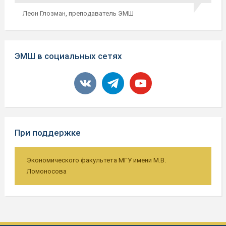
Леон Глозман,
преподаватель ЭМШ
ЭМШ в социальных сетях
vkontakte
telegram
youtube
При поддержке
Экономического факультета МГУ имени М.В.
Ломоносова